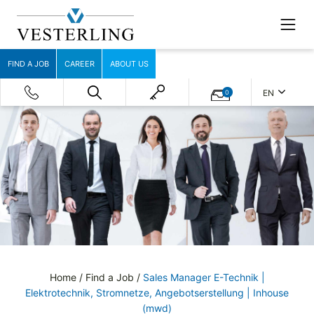
FIND A JOB
CAREER
ABOUT US
EN
0
Home
/
Find a Job
/
Sales Manager E-Technik |
Elektrotechnik, Stromnetze, Angebotserstellung | Inhouse
(mwd)