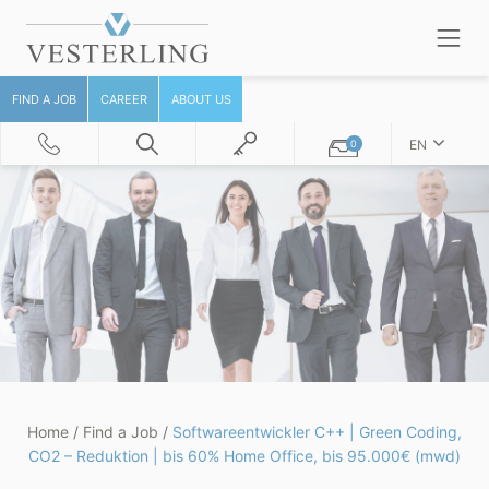
FIND A JOB
CAREER
ABOUT US
EN
0
Home
/
Find a Job
/
Softwareentwickler C++ | Green Coding,
CO2 – Reduktion | bis 60% Home Office, bis 95.000€ (mwd)