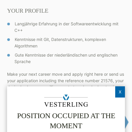
YOUR PROFILE
Langjährige Erfahrung in der Softwareentwicklung mit
C++
Kenntnisse mit Git, Datenstrukturen, komplexen
Algorithmen
Gute Kenntnisse der niederländischen und englischen
Sprache
Make your next career move and apply right here or send us
your application including the reference number 21576, your
desired salary, your willingness to travel and relocate
via
X
email
(no cover letter required). Your data will never be
forwarded by us without your explicit consent for each
individual case.
POSITION OCCUPIED AT THE
MOMENT
Apply online now
Vesterling­JobBox