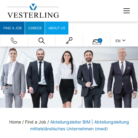
FIND A JOB
CAREER
ABOUT US
EN
0
Home
/
Find a Job
/
Abteilungsleiter BIM | Abteilungsleitung
mittelständisches Unternehmen (mwd)