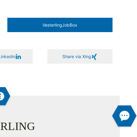
Vesterling­JobBox
Linkedin
Share via Xing
RLING