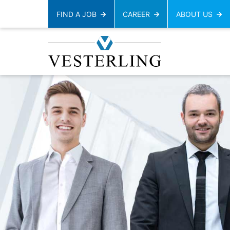
FIND A JOB
CAREER
ABOUT US