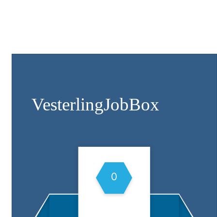
Vesterling­JobBox
0