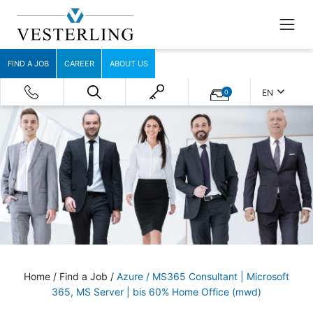
FIND A JOB
CAREER
ABOUT US
EN
0
Home
/
Find a Job
/
Azure / MS365 Consultant | Microsoft
365, MS Server | bis 60% Home Office (mwd)