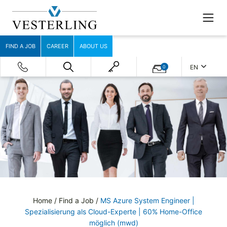
FIND A JOB
CAREER
ABOUT US
EN
0
Home
/
Find a Job
/
MS Azure System Engineer |
Spezialisierung als Cloud-Experte | 60% Home-Office
möglich (mwd)