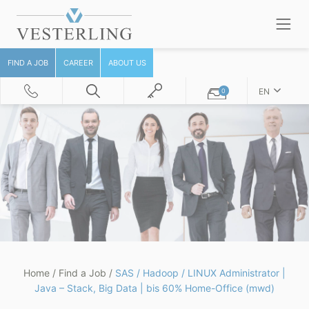
FIND A JOB
CAREER
ABOUT US
EN
0
Home
/
Find a Job
/
SAS / Hadoop / LINUX Administrator |
Java – Stack, Big Data | bis 60% Home-Office (mwd)