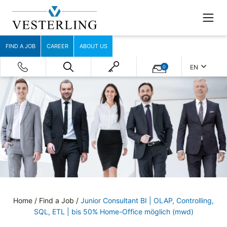
FIND A JOB
CAREER
ABOUT US
EN
0
Home
/
Find a Job
/
Junior Consultant BI | OLAP, Controlling,
SQL, ETL | bis 50% Home-Office möglich (mwd)