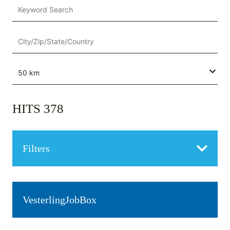
HITS
378
Filters
Vesterling­JobBox