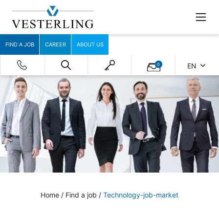
FIND A JOB
CAREER
ABOUT US
0
EN
Home
/
Find a job
/
Technology-job-market