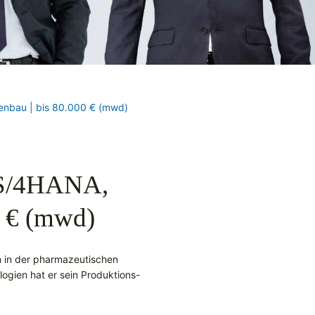
nenbau | bis 80.000 € (mwd)
P S/4HANA,
0 € (mwd)
n in der pharmazeutischen
logien hat er sein Produktions-