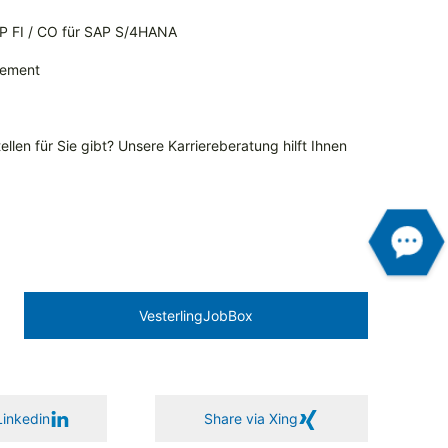
AP FI / CO für SAP S/4HANA
gement
llen für Sie gibt? Unsere Karriereberatung hilft Ihnen
Vesterling­JobBox
Linkedin
Share via Xing