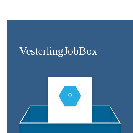
Vesterling­JobBox
0