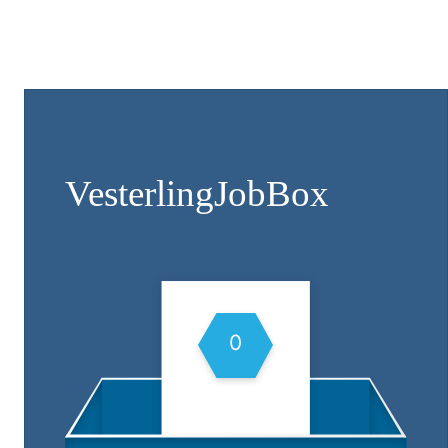
Vesterling­JobBox
0