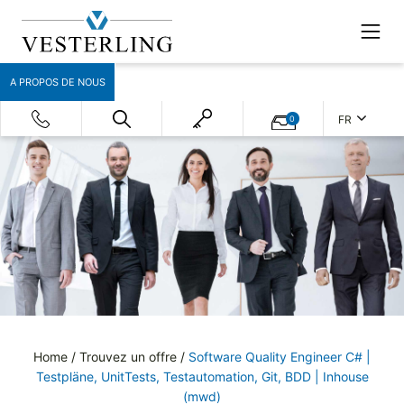
A PROPOS DE NOUS
FR
0
Home
/
Trouvez un offre
/
Software Quality Engineer C# |
Testpläne, UnitTests, Testautomation, Git, BDD | Inhouse
(mwd)