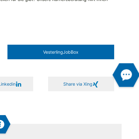
Vesterling­JobBox
Linkedin
Share via Xing