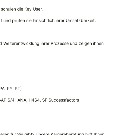
schulen die Key User.
nd prüfen sie hinsichtlich ihrer Umsetzbarkeit.
.
d Weiterentwicklung ihrer Prozesse und zeigen ihnen
PA, PY, PT)
 SAP S/4HANA, H4S4, SF Successfactors
llen für Sie gibt? Unsere Karriereberatung hilft Ihnen