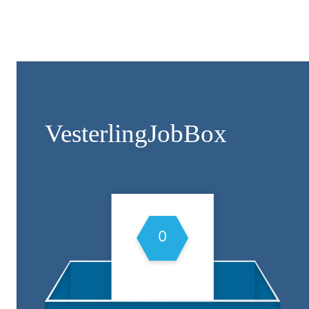
Vesterling­JobBox
0