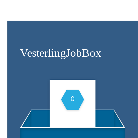
Vesterling­JobBox
0