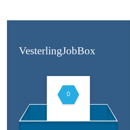
Vesterling­JobBox
0