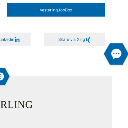
Vesterling­JobBox
Linkedin
Share via Xing
RLING