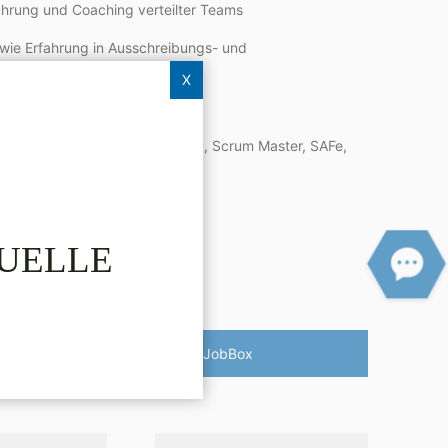
ührung und Coaching verteilter Teams
owie Erfahrung in Ausschreibungs- und
X
ement und Teamentwicklung
ches Coaching, LessPractitioning, Scrum Master, SAFe,
TUELLE
Vesterling­JobBox