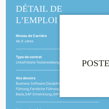
DÉTAIL DE
L’EMPLOI
Niveau de Carrière
Ab 8 Jahre
Type de contrat
POSTE
Unbefristete Festanstellung
Vos devoirs
Business Software,Disziplinarische
Führung,Fachliche Führung,IT-Management,SAP
Basis,SAP Entwicklung,SAP Modulbetreuung