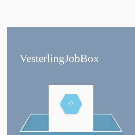
Vesterling­JobBox
0