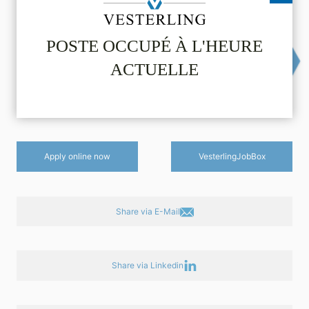
Gutes Verständnis für verfahrenstechnische
Zusammenhänge
POSTE OCCUPÉ À L'HEURE
Gute Deutsch- und Englischkenntnisse in Wort und
Schrift
ACTUELLE
Weltweite Reisebereitschaft
23150
via e-mail
Apply online now
Vesterling­JobBox
Share via E-Mail
Share via Linkedin