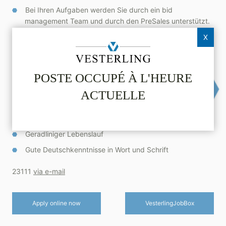
Bei Ihren Aufgaben werden Sie durch ein bid
management Team und durch den PreSales unterstützt.
X
VOTRE PROFIL
POSTE OCCUPÉ À L'HEURE
Mindestens 5 Jahre Berufserfahrung im IT-Vertrieb im
Bereich Transport und Logistik
ACTUELLE
Sie kennen deren typische Bedarfe im Bereich IT und
wissen, wie man sie anspricht
Geradliniger Lebenslauf
Gute Deutschkenntnisse in Wort und Schrift
23111
via e-mail
Apply online now
Vesterling­JobBox