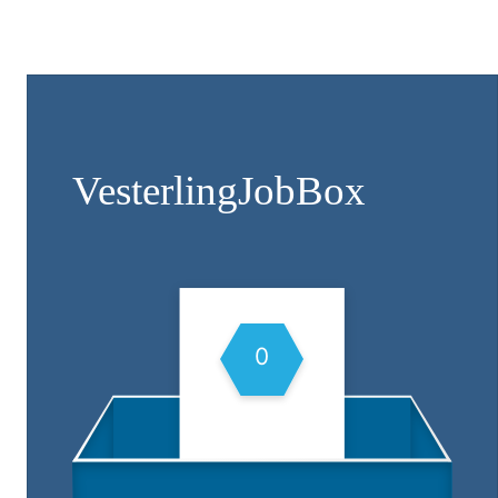
Vesterling­JobBox
0