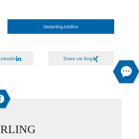
Vesterling­JobBox
Linkedin
Share via Xing
RLING