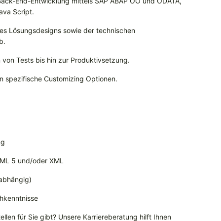
r Back-End-Entwicklung mittels SAP ABAP OO und ODATA,
ava Script.
 des Lösungsdesigns sowie der technischen
b.
 von Tests bis hin zur Produktivsetzung.
n spezifische Customizing Optionen.
ng
HTML 5 und/oder XML
tabhängig)
chkenntnisse
llen für Sie gibt? Unsere Karriereberatung hilft Ihnen