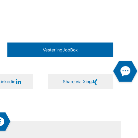
Vesterling­JobBox
Linkedin
Share via Xing