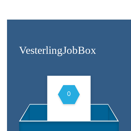
Vesterling­JobBox
0