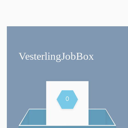
Vesterling­JobBox
0