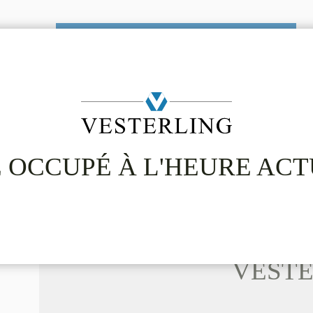
Apply online now
Share via E-Mail
Share via 
 OCCUPÉ À L'HEURE AC
VESTE