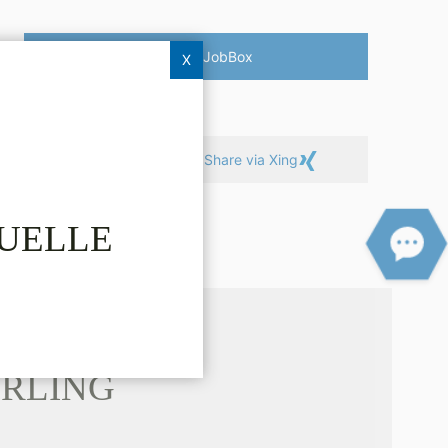
Vesterling­JobBox
X
Linkedin
Share via Xing
TUELLE
RLING