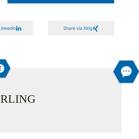
Linkedin
Share via Xing
RLING