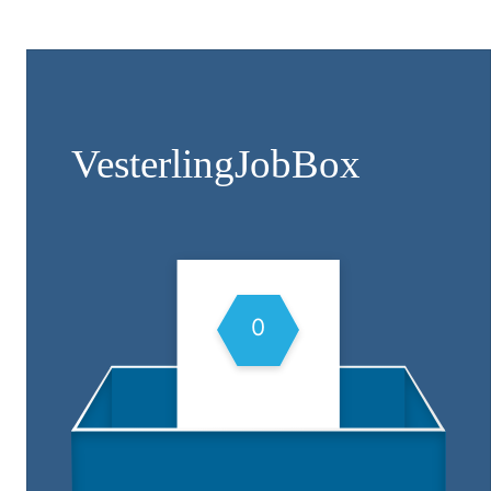
Vesterling­JobBox
0