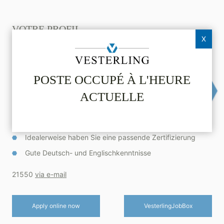
VOTRE PROFIL
X
Mindestens 5 Jahre Berufserfahrung, davon mindestens
3 Jahre Erfahrung als IT Administrator im Bereich
SharePoint und im Support von Microsoft SharePoint -
POSTE OCCUPÉ À L'HEURE
Farmen
ACTUELLE
Erfahrungen im Bereich Microsoft Windows Server,
Active Directory, MS SQL Server sowie Powershell
Scripting
Idealerweise haben Sie eine passende Zertifizierung
Gute Deutsch- und Englischkenntnisse
21550
via e-mail
Apply online now
Vesterling­JobBox