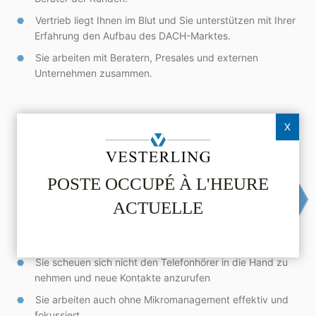
Vertrieb liegt Ihnen im Blut und Sie unterstützen mit Ihrer
Erfahrung den Aufbau des DACH-Marktes.
Sie arbeiten mit Beratern, Presales und externen
Unternehmen zusammen.
VOTRE PROFIL
X
Mehrjährige Berufserfahrung im Vertrieb von
fertigungsnahen Softwareprojekten und den
POSTE OCCUPÉ À L'HEURE
dazugehörigen Transformationsprozessen bei Kunden
aus der industriellen Produktion.
ACTUELLE
Sie sind kommunikationsstark und sind es gewohnt, C-
Level geeignete Ansprachen zu finden
Sie scheuen sich nicht den Telefonhörer in die Hand zu
nehmen und neue Kontakte anzurufen
Sie arbeiten auch ohne Mikromanagement effektiv und
fokussiert