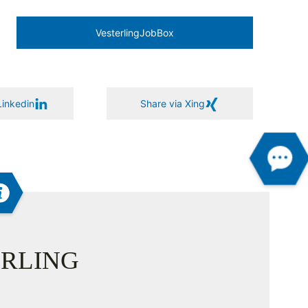
Vesterling­JobBox
Linkedin
Share via Xing
RLING