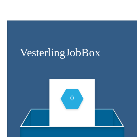
Vesterling­JobBox
0