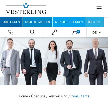
JOBS FINDEN
KARRIERE MACHEN
MITARBEITER FINDEN
ÜBER UNS
0
DE
Home
/
Über uns
/
Wer wir sind
/
Consultants