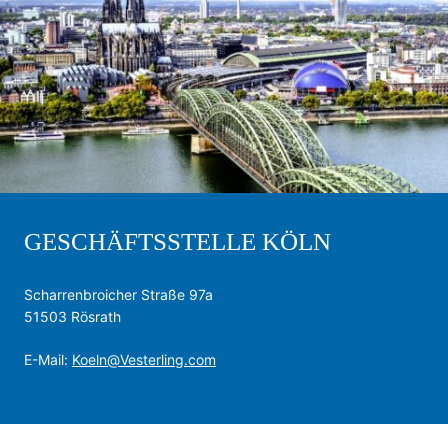
GESCHÄFTSSTELLE KÖLN
Scharrenbroicher Straße 97a
51503 Rösrath
E-Mail:
Koeln@Vesterling.com