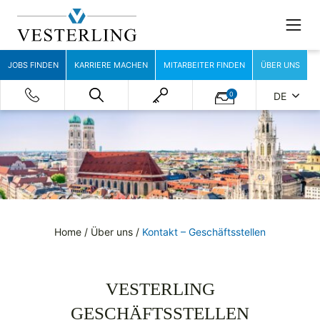
JOBS FINDEN
KARRIERE MACHEN
MITARBEITER FINDEN
ÜBER UNS
0
DE
Home
/
Über uns
/
Kontakt – Geschäftsstellen
VESTERLING
GESCHÄFTSSTELLEN