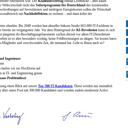
beiter rekrutieren will. Der
Koalitionsvertrag
enthält Lichtblicke – aber kaum
r Weltwirtschaft rückt das
Sofortprogramm für Deutschland
des kommenden
chreibungen auf Investitionen und niedrigere Energiekosten sollen die Wirtschaft
rsonalbereich mit
Nachholeffekten
zu rechnen – und dann kehrt der
rten ohnehin: Bis 2040 werden laut aktueller bitkom-Studie 663.000 IT-Fachleute in
s bereits im vergangenen Jahr. Vor dem Hintergrund der
KI-Revolution
kann es sich
aut jüngstem ifo-Beschäftigungsbarometer suchen derzeit vor allem IT-Dienstleister
erheit ist es aber besonders wichtig, keine Fehlbesetzungen zu tätigen. Sie kosten bares
m-Mitglieder und verschwenden Zeit, die niemand hat. Geht es Ihnen auch so?
und Ingenieure
hen
n laufen wir zur Hochform auf
n in IT- und Engineering genau
enaue Problemlöser
nung einen Blick auf unsere
Top 500 IT-Kandidaten
. Diese werden aus monatlich
wir über einen Pool mit 300.000 Kandidaten und wenden zudem modernste Active