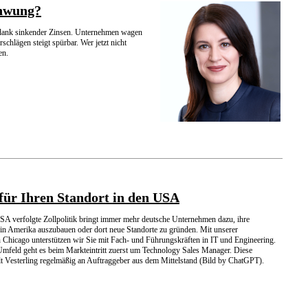
hwung?
 – dank sinkender Zinsen. Unternehmen wagen
chlägen steigt spürbar. Wer jetzt nicht
en.
für Ihren Standort in den USA
USA verfolgte Zollpolitik bringt immer mehr deutsche Unternehmen dazu, ihre
in Amerika auszubauen oder dort neue Standorte zu gründen. Mit unserer
in Chicago unterstützen wir Sie mit Fach- und Führungskräften in IT und Engineering.
mfeld geht es beim Markteintritt zuerst um Technology Sales Manager. Diese
elt Vesterling regelmäßig an Auftraggeber aus dem Mittelstand (Bild by ChatGPT).