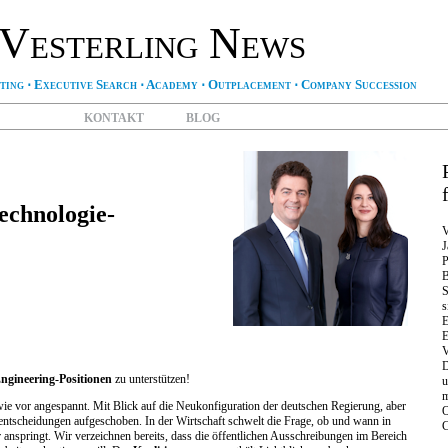
Vesterling News
ting
⋅
Executive Search
⋅
Academy
⋅
Outplacement
⋅
Company Succession
KONTAKT
BLOG
echnologie-
V
J
P
B
S
s
E
E
V
D
ngineering-Positionen
zu unterstützen!
u
m
ie vor angespannt. Mit Blick auf die Neukonfiguration der deutschen Regierung, aber
O
lentscheidungen aufgeschoben. In der Wirtschaft schwelt die Frage, ob und wann in
C
anspringt. Wir verzeichnen bereits, dass die öffentlichen Ausschreibungen im Bereich