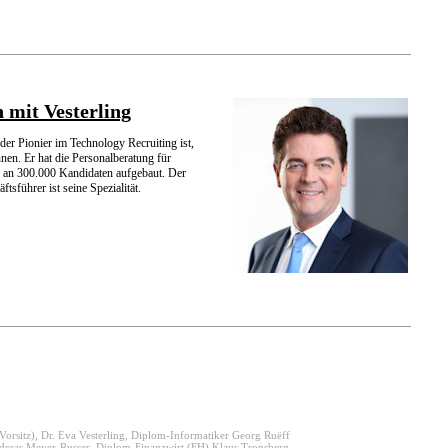
 mit Vesterling
der Pionier im Technology Recruiting ist,
nnen. Er hat die Personalberatung für
m an 300.000 Kandidaten aufgebaut. Der
tsführer ist seine Spezialität.
Vorsitz), Dr. Eva Vesterling, Diplom-Informatiker Georg Ruëff
 Andreas Meyer-Russer, Diplom-Finanzwirt (FH) Klaus Tronsberg