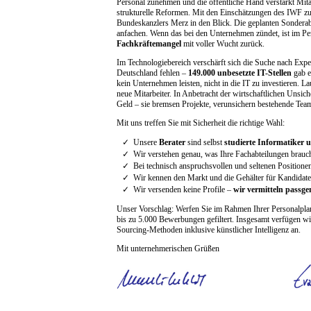
Personal zunehmen und die öffentliche Hand verstärkt Mitar
strukturelle Reformen. Mit den Einschätzungen des IWF zu
Bundeskanzlers Merz in den Blick. Die geplanten Sonderabs
anfachen. Wenn das bei den Unternehmen zündet, ist im Pe
Fachkräftemangel
mit voller Wucht zurück.
Im Technologiebereich verschärft sich die Suche nach Expe
Deutschland fehlen –
149.000 unbesetzte IT-Stellen
gab e
kein Unternehmen leisten, nicht in die IT zu investieren. L
neue Mitarbeiter. In Anbetracht der wirtschaftlichen Unsich
Geld – sie bremsen Projekte, verunsichern bestehende Tea
Mit uns treffen Sie mit Sicherheit die richtige Wahl:
✓
Unsere
Berater
sind selbst
studierte Informatiker 
✓
Wir verstehen genau, was Ihre Fachabteilungen brauc
✓
Bei technisch anspruchsvollen und seltenen Positione
✓
Wir kennen den Markt und die Gehälter für Kandidate
✓
Wir versenden keine Profile –
wir vermitteln passg
Unser Vorschlag: Werfen Sie im Rahmen Ihrer Personalpla
bis zu 5.000 Bewerbungen gefiltert. Insgesamt verfügen 
Sourcing-Methoden inklusive künstlicher Intelligenz an.
Mit unternehmerischen Grüßen