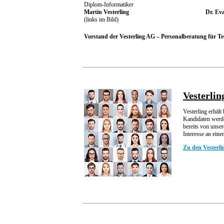
Diplom-Informatiker
Martin Vesterling
Dr. Eva
(links im Bild)
Vorstand der Vesterling AG – Personalberatung für Te
Vesterli
Vesterling erhäl
Kandidaten werden
bereits von unser
Interesse an eine
Zu den Vesterli