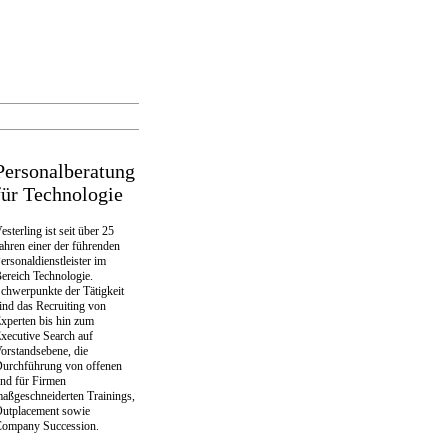
Personalberatung
für Technologie
esterling ist seit über 25
ahren einer der führenden
ersonaldienstleister im
ereich Technologie.
chwerpunkte der Tätigkeit
ind das Recruiting von
xperten bis hin zum
xecutive Search auf
orstandsebene, die
urchführung von offenen
nd für Firmen
aßgeschneiderten Trainings,
utplacement sowie
ompany Succession.