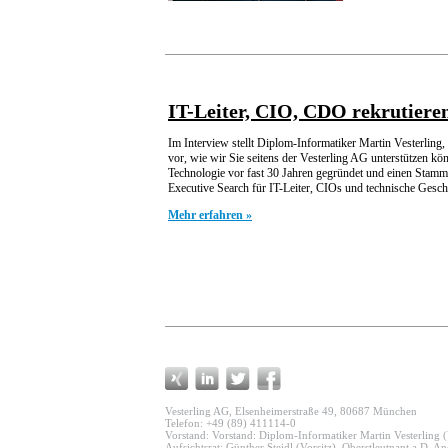
IT-Leiter, CIO, CDO rekrutieren
Im Interview stellt Diplom-Informatiker Martin Vesterling, 
vor, wie wir Sie seitens der Vesterling AG unterstützen kö
Technologie vor fast 30 Jahren gegründet und einen Stam
Executive Search für IT-Leiter, CIOs und technische Geschäf
Mehr erfahren »
Vesterling AG, Elsenheimerstraße 49, 80687 München
Telefon: +49 (89) 411114-0
Vorstand: Vorstand: Diplom-Informatiker Martin Vesterling (
Aufsichtsrat: Günther Steidl (Vorsitz), Oberstleutnant a.D.