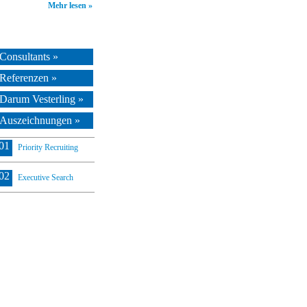
Mehr lesen »
Consultants »
Referenzen »
Darum Vesterling »
Auszeichnungen »
01
Priority Recruiting
02
Executive Search