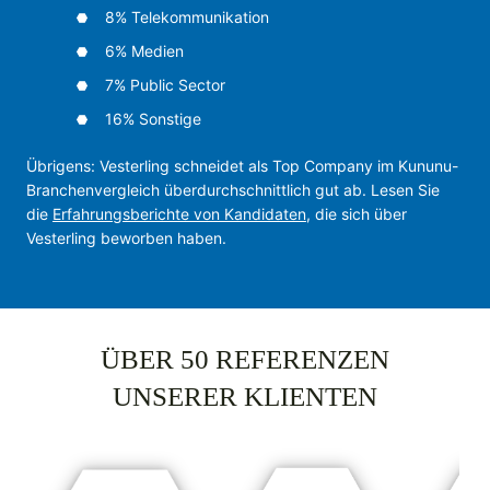
8% Te­le­kom­mu­ni­ka­tion
6% Me­di­en
7% Pub­lic Sec­tor
16% Sons­ti­ge
Übrigens: Vesterling schneidet als Top Company im Kununu-
Branchen­vergleich über­durch­schnittlich gut ab. Lesen Sie
die
Erfahrungs­berichte von Kandidaten
, die sich über
Vesterling beworben haben.
ÜBER 50 REFERENZEN
UNSERER KLIENTEN