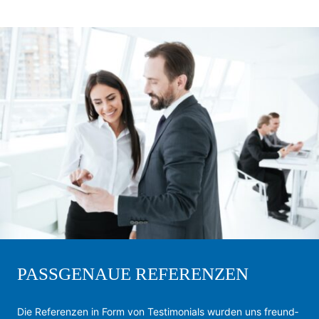
PASSGENAUE REFERENZEN
Die Re­fe­ren­zen in Form von Tes­ti­mo­ni­als wur­den uns freund­