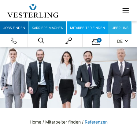
JOBS FINDEN
KARRIERE MACHEN
MITARBEITER FINDEN
ÜBER UNS
0
DE
Home
/
Mitarbeiter finden
/
Referenzen