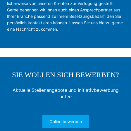
li­cher­wei­se von un­se­ren Kli­en­ten zur Ver­fü­gung ge­stellt.
Gerne be­nen­nen wir Ih­nen auch ei­nen An­sprech­part­ner aus
Ih­rer Bran­che passend zu Ihrem Besetzungsbedarf, den Sie
per­sön­lich kon­tak­tie­ren kön­nen. Lassen Sie uns hierzu gerne
eine Nachricht zukommen.
SIE WOLLEN SICH BEWERBEN?
Aktuelle Stellenangebote und Initiativbewerbung
unter:
Online bewerben