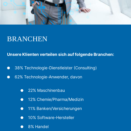
BRANCHEN
Un­se­re Klien­ten ver­tei­len sich auf fol­gen­de Bran­chen:
38% Tech­no­lo­gie-Dienst­leis­ter (Con­sul­ting)
62% Tech­no­lo­gie-An­wen­der, da­von
22% Ma­schi­nen­bau
12% Che­mie/Phar­ma/Me­di­zin
11% Ban­ken/Ver­siche­run­gen
10% Soft­wa­re-Her­stel­ler
8% Han­del