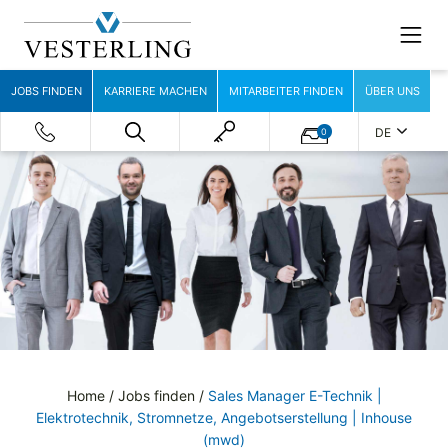
JOBS FINDEN
KARRIERE MACHEN
MITARBEITER FINDEN
ÜBER UNS
DE
0
Home
/
Jobs finden
/
Sales Manager E-Technik |
Elektrotechnik, Stromnetze, Angebotserstellung | Inhouse
(mwd)