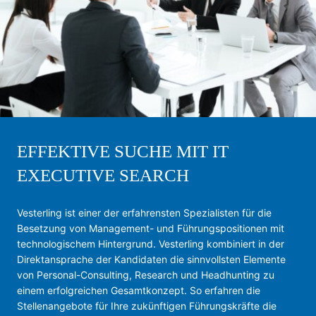
EFFEKTIVE SUCHE MIT IT
EXECUTIVE SEARCH
Vesterling ist einer der erfahrensten Spezialisten für die
Besetzung von Management- und Führungspositionen mit
technologischem Hintergrund. Vesterling kombiniert in der
Direktansprache der Kandidaten die sinnvollsten Elemente
von Personal-Consulting, Research und Headhunting zu
einem erfolgreichen Gesamtkonzept. So erfahren die
Stellenangebote für Ihre zukünftigen Führungskräfte die